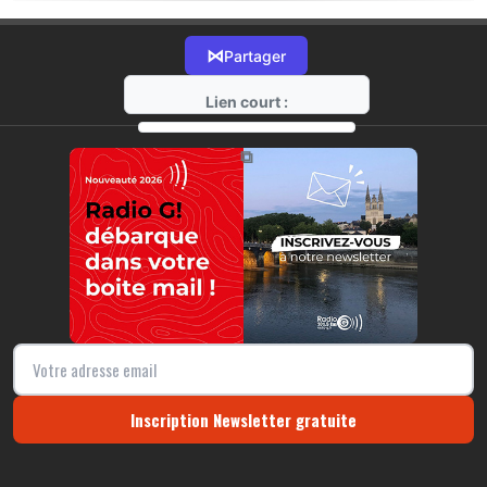
⋈
Partager
Lien court :
https://radio-g.fr?17687
⧉
Inscription Newsletter gratuite