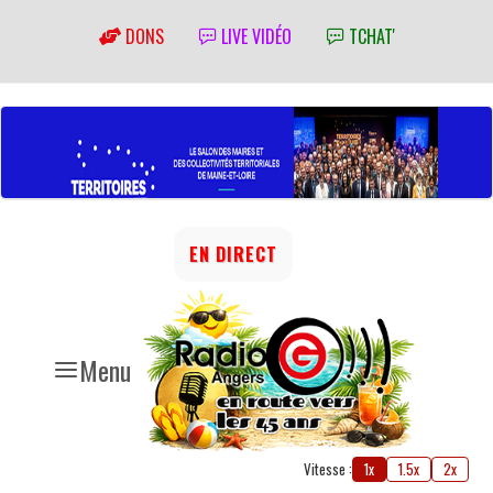
DONS
LIVE VIDÉO
TCHAT'
EN DIRECT
Menu
Vitesse :
1x
1.5x
2x