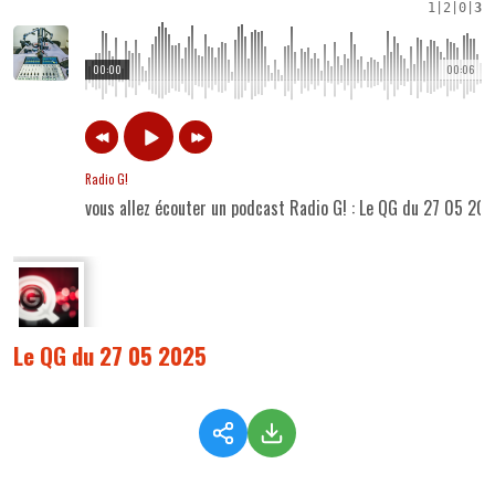
1
|
2
|
0
|
3
00:00
00:06
Radio G!
vous allez écouter un podcast Radio G! : Le QG du 27 05 20
Le QG du 27 05 2025