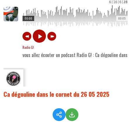
6
|
16
|
6
|
28
00:00
00:05
Radio G!
vous allez écouter un podcast Radio G! : Ca dégouline dans 
Ca dégouline dans le cornet du 26 05 2025