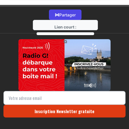
⋈
Partager
Lien court :
https://radio-g.fr?17679
⧉
Inscription Newsletter gratuite