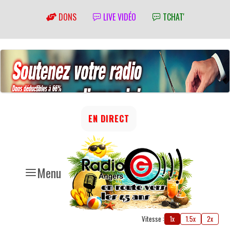
DONS
LIVE VIDÉO
TCHAT'
EN DIRECT
Menu
Vitesse :
1x
1.5x
2x