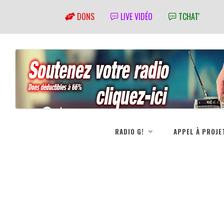
DONS
LIVE VIDÉO
TCHAT'
RADIO G!
APPEL À PROJE