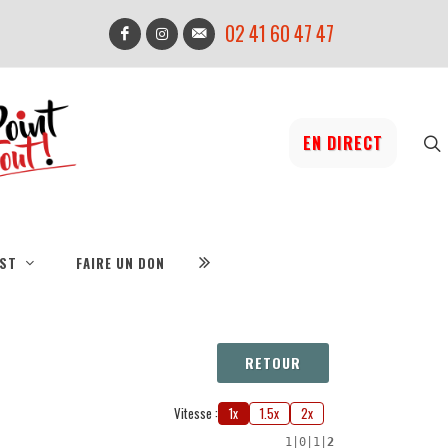
02 41 60 47 47
EN DIRECT
IST
FAIRE UN DON
RETOUR
Vitesse :
1x
1.5x
2x
1
|
0
|
1
|
2