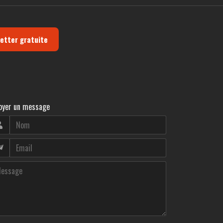
letter gratuite
oyer un message