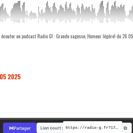
z écouter un podcast Radio G! : Grande sagesse, Humeur légère! du 26 0
 05 2025
⧉
⋈
Lien court :
Partager
https://radio-g.fr?17678