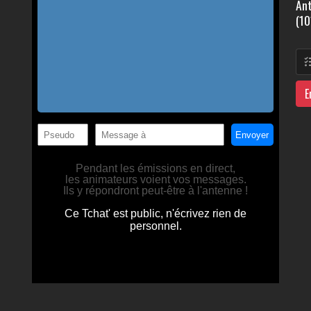
Ant
(10
E