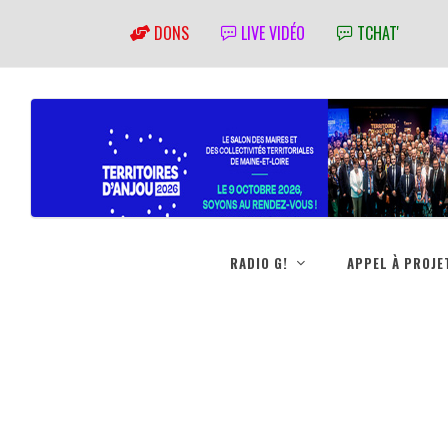
DONS
LIVE VIDÉO
TCHAT'
RADIO G!
APPEL À PROJE