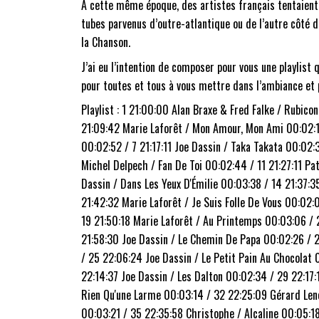
A cette même époque
, des artistes français tentaient
tubes parvenus d’outre-atlantique ou de l’autre côté
la Chanson.
J’ai eu l’intention de composer pour vous une playlis
pour toutes et tous à vous mettre dans l’ambiance et p
Playlist : 1 21:00:00 Alan Braxe & Fred Falke / Rubic
21:09:42 Marie Laforêt / Mon Amour, Mon Ami 00:02:19
00:02:52 / 7 21:17:11 Joe Dassin / Taka Takata 00:02:3
Michel Delpech / Fan De Toi 00:02:44 / 11 21:27:11 Pa
Dassin / Dans Les Yeux D'Émilie 00:03:38 / 14 21:37:
21:42:32 Marie Laforêt / Je Suis Folle De Vous 00:02:
19 21:50:18 Marie Laforêt / Au Printemps 00:03:06 / 2
21:58:30 Joe Dassin / Le Chemin De Papa 00:02:26 / 
/ 25 22:06:24 Joe Dassin / Le Petit Pain Au Chocolat 
22:14:37 Joe Dassin / Les Dalton 00:02:34 / 29 22:17:
Rien Qu'une Larme 00:03:14 / 32 22:25:09 Gérard Leno
00:03:21 / 35 22:35:58 Christophe / Alcaline 00:05:1