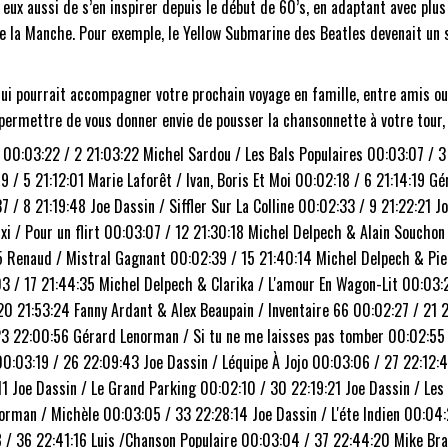
 eux aussi de s’en inspirer depui
s
le début de 60’s, en adaptant avec plu
 de la Manche. Pour exemple, le Yellow Submarine des Beatles devenait u
t qui pourrait accompagner votre prochain voyage en famille, entre amis o
ermettre de vous donner envie de pousser la chansonnette à votre tour, o
on 00:03:22 / 2 21:03:22 Michel Sardou / Les Bals Populaires 00:03:07 / 3
 / 5 21:12:01 Marie Laforêt / Ivan, Boris Et Moi 00:02:18 / 6 21:14:19
7 / 8 21:19:48 Joe Dassin / Siffler Sur La Colline 00:02:33 / 9 21:22:21 
txi / Pour un flirt 00:03:07 / 12 21:30:18 Michel Delpech & Alain Souchon
35 Renaud / Mistral Gagnant 00:02:39 / 15 21:40:14 Michel Delpech & Pie
03 / 17 21:44:35 Michel Delpech & Clarika / L'amour En Wagon-Lit 00:03:2
0 21:53:24 Fanny Ardant & Alex Beaupain / Inventaire 66 00:02:27 / 21 2
23 22:00:56 Gérard Lenorman / Si tu ne me laisses pas tomber 00:02:55 
00:03:19 / 26 22:09:43 Joe Dassin / Léquipe À Jojo 00:03:06 / 27 22:12:4
11 Joe Dassin / Le Grand Parking 00:02:10 / 30 22:19:21 Joe Dassin / Le
rman / Michèle 00:03:05 / 33 22:28:14 Joe Dassin / L'éte Indien 00:04:2
8 / 36 22:41:16 Luis /Chanson Populaire 00:03:04 / 37 22:44:20 Mike Bra