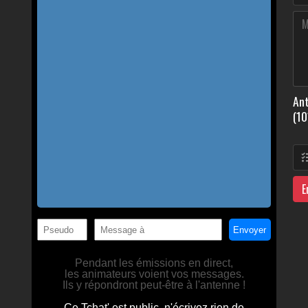
Ant
(10
E