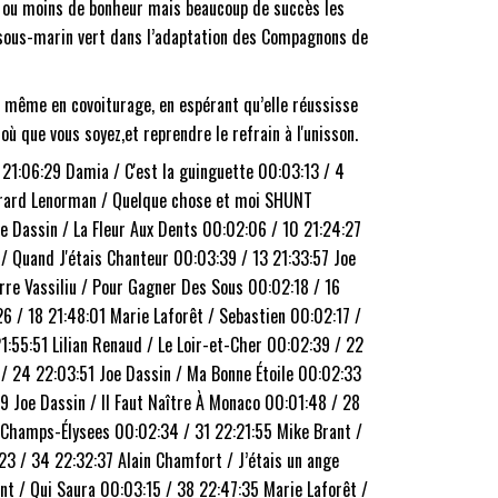
s ou moins de bonheur mais beaucoup de succès les
n sous-marin vert dans l’adaptation des Compagnons de
u même en covoiturage, en espérant qu’elle réussisse
ù que vous soyez,et reprendre le refrain à l'unisson.
 21:06:29 Damia / C'est la guinguette 00:03:13 / 4
 Gérard Lenorman / Quelque chose et moi SHUNT
Joe Dassin / La Fleur Aux Dents 00:02:06 / 10 21:24:27
 / Quand J'étais Chanteur 00:03:39 / 13 21:33:57 Joe
rre Vassiliu / Pour Gagner Des Sous 00:02:18 / 16
6 / 18 21:48:01 Marie Laforêt / Sebastien 00:02:17 /
1:55:51 Lilian Renaud / Le Loir-et-Cher 00:02:39 / 22
/ 24 22:03:51 Joe Dassin / Ma Bonne Étoile 00:02:33
9 Joe Dassin / Il Faut Naître À Monaco 00:01:48 / 28
s Champs-Élysees 00:02:34 / 31 22:21:55 Mike Brant /
3 / 34 22:32:37 Alain Chamfort / J’étais un ange
nt / Qui Saura 00:03:15 / 38 22:47:35 Marie Laforêt /