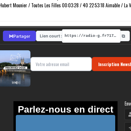
bert Mounier / Toutes Les Filles 00:03:28 / 40 22:53:18 Aimable / La Vi
⧉
⋈
Lien court :
Partager
https://radio-g.fr?17676
Inscription News
Env