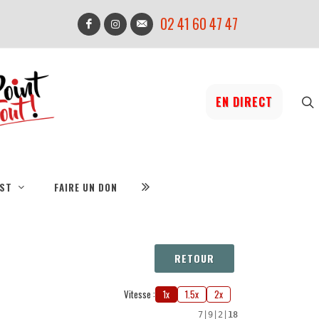
02 41 60 47 47
EN DIRECT
IST
FAIRE UN DON
RETOUR
Vitesse :
1x
1.5x
2x
7
|
9
|
2
|
18