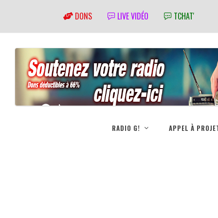
DONS
LIVE VIDÉO
TCHAT'
RADIO G!
APPEL À PROJE