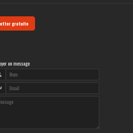
letter gratuite
oyer un message