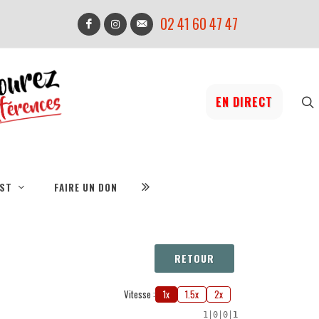
02 41 60 47 47
EN DIRECT
IST
FAIRE UN DON
RETOUR
Vitesse :
1x
1.5x
2x
1
|
0
|
0
|
1