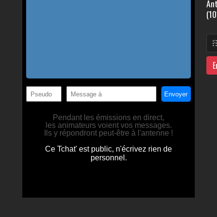
Ant
(10
E