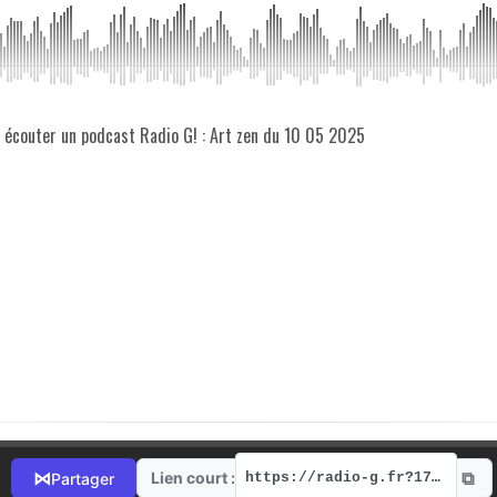
z écouter un podcast Radio G! : Art zen du 10 05 2025
⧉
⋈
Lien court :
Partager
https://radio-g.fr?17671