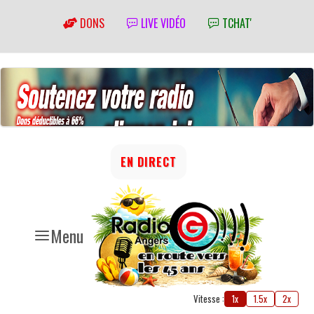
DONS
LIVE VIDÉO
TCHAT'
EN DIRECT
Menu
Vitesse :
1x
1.5x
2x