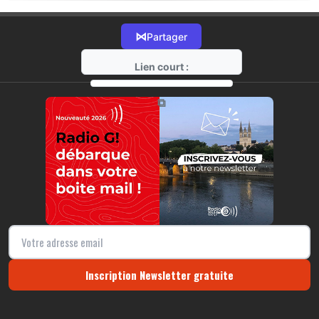
⋈
Partager
Lien court :
https://radio-g.fr?17602
⧉
Inscription Newsletter gratuite