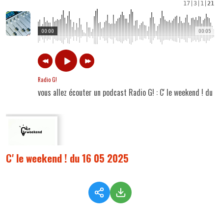
17
|
3
|
1
|
21
00:00
00:05
Radio G!
vous allez écouter un podcast Radio G! : C' le weekend ! du 
C' le weekend ! du 16 05 2025