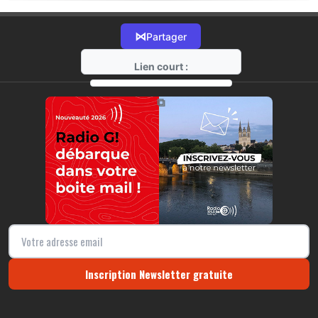
⋈
Partager
Lien court :
https://radio-g.fr?17559
⧉
Inscription Newsletter gratuite