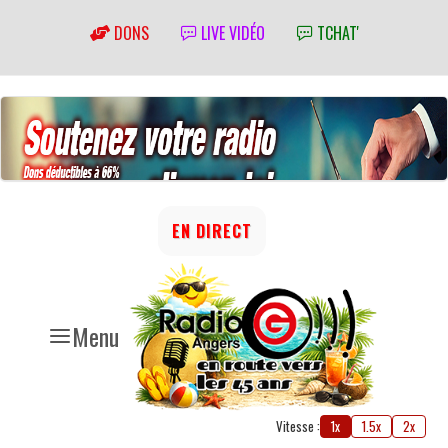
DONS
LIVE VIDÉO
TCHAT'
EN DIRECT
Menu
Vitesse :
1x
1.5x
2x