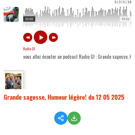
8
|
0
|
6
|
14
00:00
00:06
Radio G!
vous allez écouter un podcast Radio G! : Grande sagesse, H
Grande sagesse, Humeur légère! du 12 05 2025