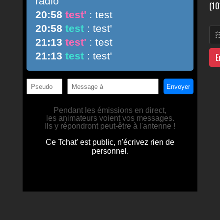
(10
E