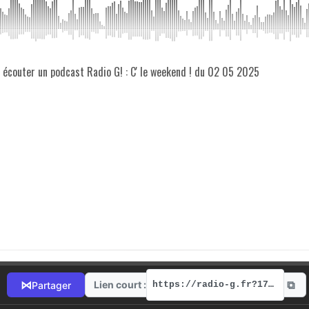
z écouter un podcast Radio G! : C' le weekend ! du 02 05 2025
⧉
⋈
Lien court :
Partager
https://radio-g.fr?17468