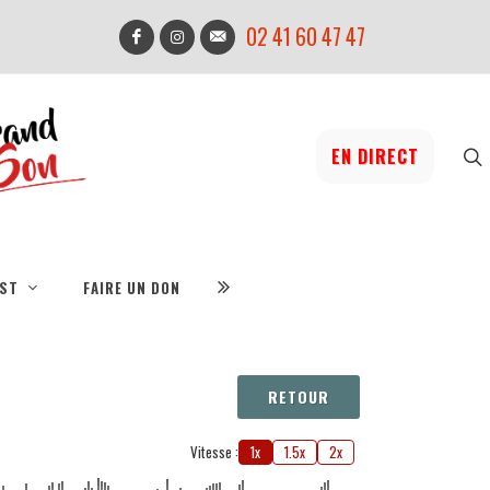
02 41 60 47 47
EN DIRECT
IST
FAIRE UN DON
RETOUR
Vitesse :
1x
1.5x
2x