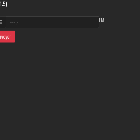
1.5)
FM
nvoyer