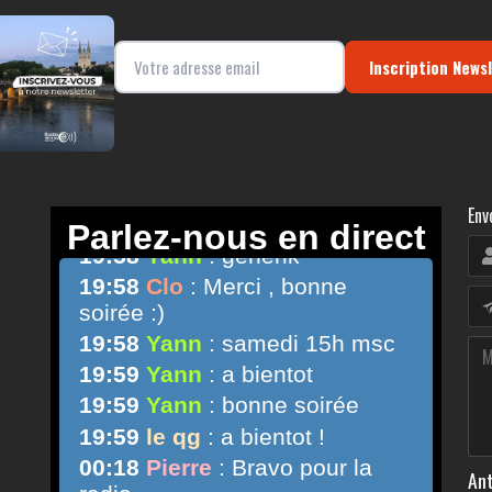
Inscription News
Env
Ant