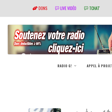
DONS
LIVE VIDÉO
TCHAT'
RADIO G!
APPEL À PROJE