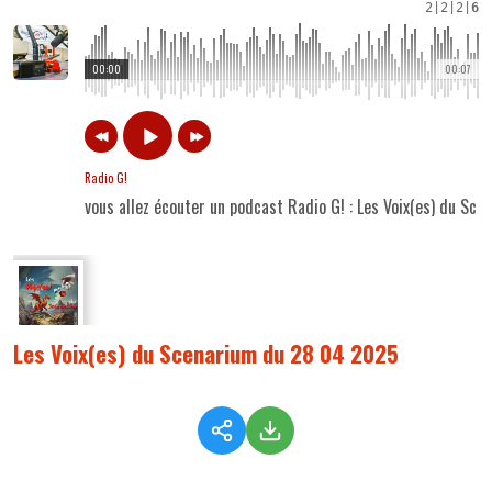
2
|
2
|
2
|
6
00:00
00:07
Radio G!
vous allez écouter un podcast Radio G! : Les Voix(es) du S
Les Voix(es) du Scenarium du 28 04 2025