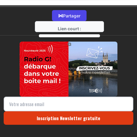
⋈
Partager
Lien court :
https://radio-g.fr?17433
⧉
Inscription Newsletter gratuite