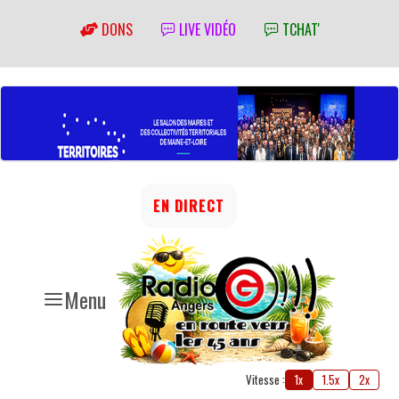
DONS
LIVE VIDÉO
TCHAT'
EN DIRECT
Menu
Vitesse :
1x
1.5x
2x