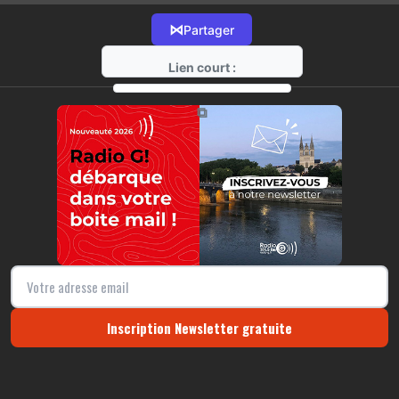
⋈
Partager
Lien court :
https://radio-g.fr?17310
⧉
Inscription Newsletter gratuite