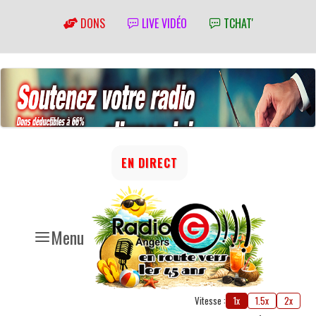
DONS
LIVE VIDÉO
TCHAT'
EN DIRECT
Menu
Vitesse :
1x
1.5x
2x