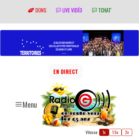
DONS
LIVE VIDÉO
TCHAT'
EN DIRECT
Menu
Vitesse :
1x
1.5x
2x