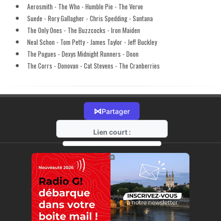
Aerosmith - The Who - Humble Pie - The Verve
Suede - Rory Gallagher - Chris Spedding - Santana
The Only Ones - The Buzzcocks - Iron Maiden
Neal Schon - Tom Petty - James Taylor - Jeff Buckley
The Pogues - Dexys Midnight Runners - Doon
The Corrs - Donovan - Cat Stevens - The Cranberries
⋈
Partager
Lien court :
https://radio-g.fr?17289
⧉