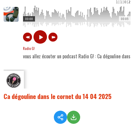
1
|
1
|
0
|
2
00:00
00:05
Radio G!
vous allez écouter un podcast Radio G! : Ca dégouline dans 
Ca dégouline dans le cornet du 14 04 2025