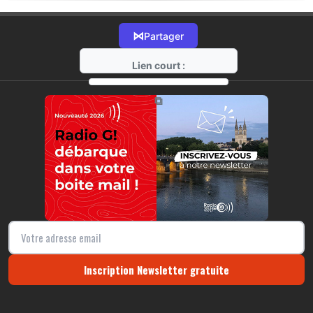
⋈
Partager
Lien court :
https://radio-g.fr?17264
⧉
Inscription Newsletter gratuite