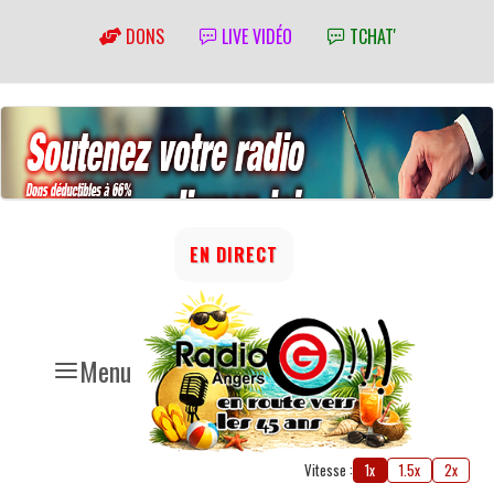
DONS
LIVE VIDÉO
TCHAT'
EN DIRECT
Menu
Vitesse :
1x
1.5x
2x