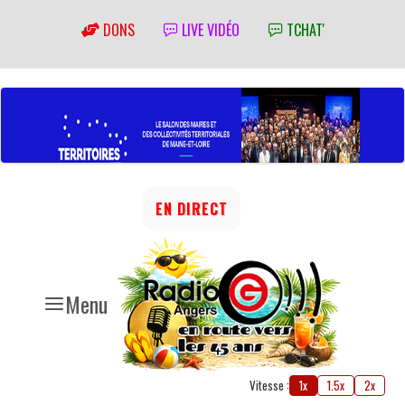
DONS
LIVE VIDÉO
TCHAT'
EN DIRECT
Menu
Vitesse :
1x
1.5x
2x