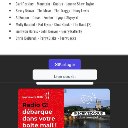
Carl Perkins - Mountain - Cactus - Joanne Shaw Taylor
Savoy Brown - The Move - The Troggs - Huey Lewis
Al Kooper - Oasis - Feeder - Lynyrd Skynyrd
Molly Hatchet - Pat Flynn - Clint Black - The Band (2)
Emmylou Harris - John Denver - Gerry Rafferty
Chris DeBurgh - Perry Blake - Terry Jacks
⋈
Partager
Lien court :
https://radio-g.fr?17175
⧉