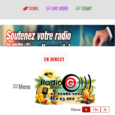
DONS
LIVE VIDÉO
TCHAT'
EN DIRECT
Menu
Vitesse :
1x
1.5x
2x