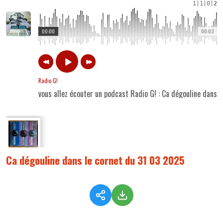
1
|
1
|
0
|
2
00:00
00:03
Radio G!
vous allez écouter un podcast Radio G! : Ca dégouline dans 
Ca dégouline dans le cornet du 31 03 2025