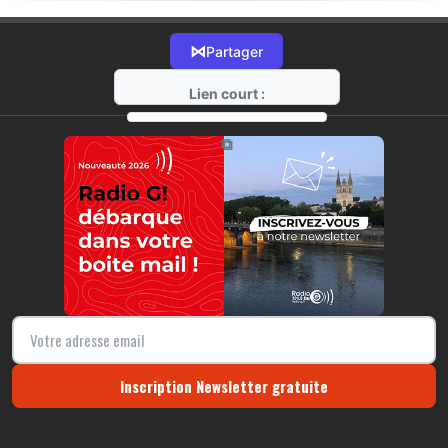
⋈
Partager
Lien court :
https://radio-g.fr?17156
⧉
Inscription Newsletter gratuite