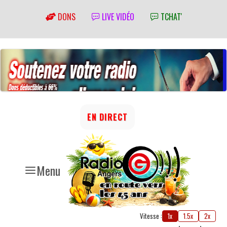
DONS
LIVE VIDÉO
TCHAT'
EN DIRECT
Menu
Vitesse :
1x
1.5x
2x