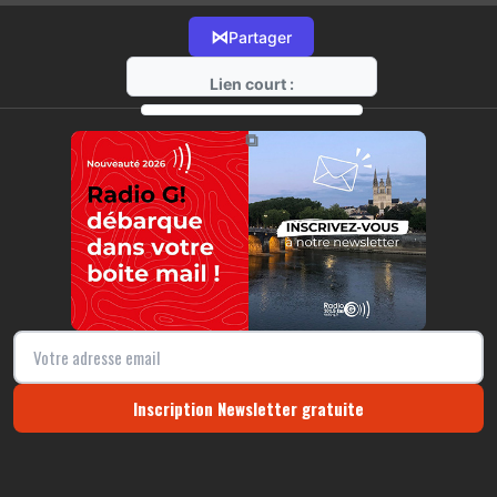
⋈
Partager
Lien court :
https://radio-g.fr?17074
⧉
Inscription Newsletter gratuite