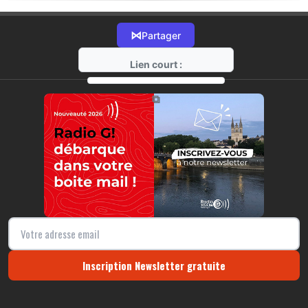
⋈
Partager
Lien court :
https://radio-g.fr?17044
⧉
Inscription Newsletter gratuite