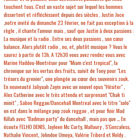
touchent tous. C'est un vaste sujet sur lequel les hommes
dissertent et réfléchissent depuis des siècles . Justin Joce
,notre invité du dimanche 23 février, ne fait pas exception à la
règle , il chante l'amour mais , sauf que Justin à deux passions :
La musique et la radio . Entre ses deux passions , son cœur
balance. Alors plutôt radio , ou, et, plutôt musique ? Vous le
saurez à partir de 13h. A 12h30 vous avez rendez vous avec
Marine Haddou-Montrésor pour "Miam c'est tropical", la
chronique sur les vertus des fruits, suivit de Tony pour "Les
trésors du grenier", une plongée au cœur des souvenirs zouk.
En nouveauté Jaliyaah Zayin avec un nouvel opus "Hésiter" ,
Alex Catherine avec le très attendu et surprenant "Chak ti
minit" , Saboo Reggae/Dancehall Montreal avec le titre "solo"
on est dans le mélange pop zouk reggae , et pour finir Mad
Killah avec "Badman party" du dancehall , mais pas que ... En
écoute FELHO DENIS, Jayleen Mc Carty, Mallaury , S'Gonzaless,
Nathalie Vincent, Johndoe Umoya, Valérie Tribord et Noldy .