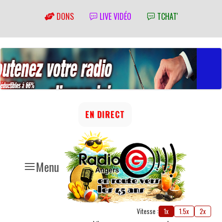
DONS
LIVE VIDÉO
TCHAT'
EN DIRECT
Menu
Vitesse :
1x
1.5x
2x