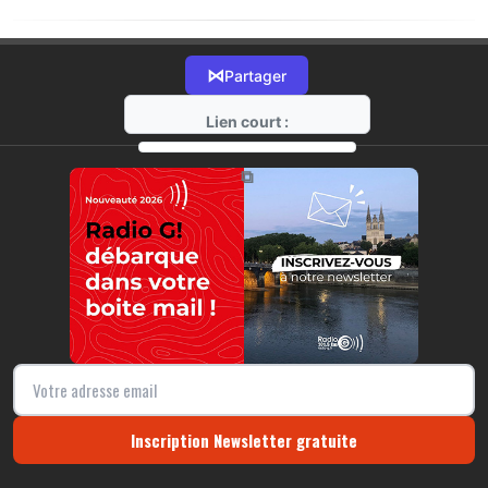
⋈
Partager
Lien court :
https://radio-g.fr?16983
⧉
Inscription Newsletter gratuite