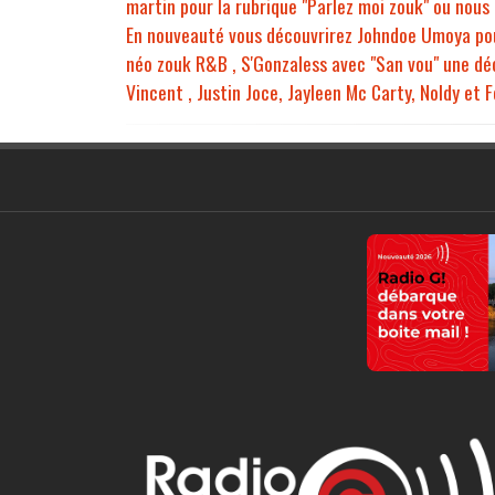
martin pour la rubrique "Parlez moi zouk" ou nous 
En nouveauté vous découvrirez Johndoe Umoya pour 
néo zouk R&B , S'Gonzaless avec "San vou" une déc
Vincent , Justin Joce, Jayleen Mc Carty, Noldy et F