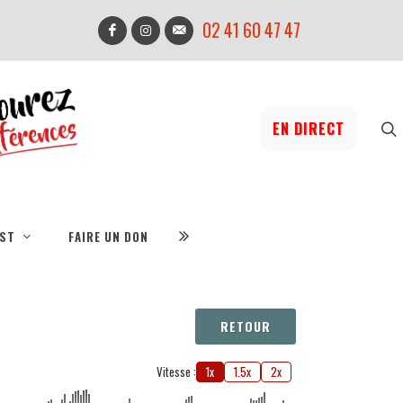
02 41 60 47 47
EN DIRECT
IST
FAIRE UN DON
RETOUR
Vitesse :
1x
1.5x
2x