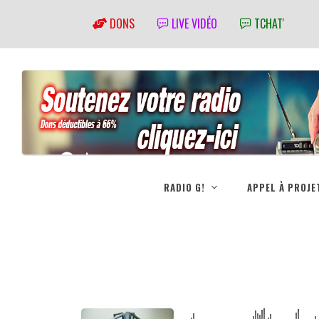
DONS
LIVE VIDÉO
TCHAT'
RADIO G!
APPEL À PROJE