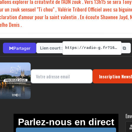
allons explorer la créativité de l'ADN zouk . Vers 13h15 se sera Ton
un zouk sensuel "Ti chou" , Valérie Tribord Officiel avec sa biguin
laration d'amour pour la saint valentin . En écoute Shawnee Jayd, 
elho Denis .
⧉
⋈
Lien court :
Partager
https://radio-g.fr?16899
Inscription News
Env