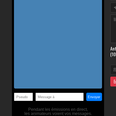
Ant
(10
E