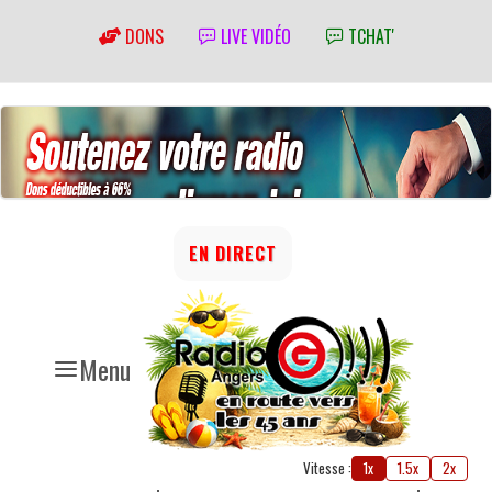
DONS
LIVE VIDÉO
TCHAT'
EN DIRECT
Menu
Vitesse :
1x
1.5x
2x