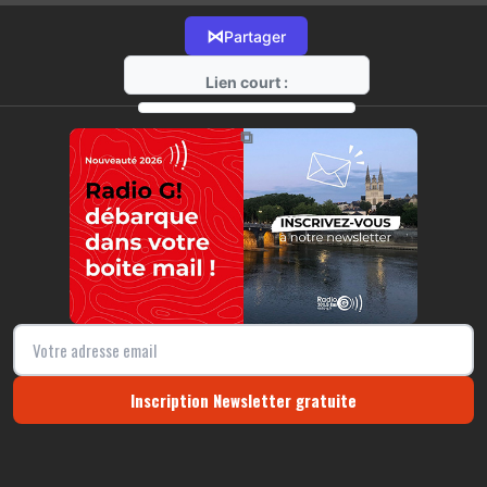
⋈
Partager
Lien court :
https://radio-g.fr?16892
⧉
Inscription Newsletter gratuite