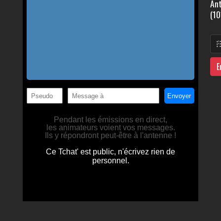
Ant
(10
E