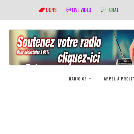
DONS
LIVE VIDÉO
TCHAT'
RADIO G!
APPEL À PROJE