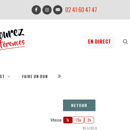
02 41 60 47 47
EN DIRECT
IST
FAIRE UN DON
RETOUR
Vitesse :
1x
1.5x
2x
0
|
1
|
0
|
1