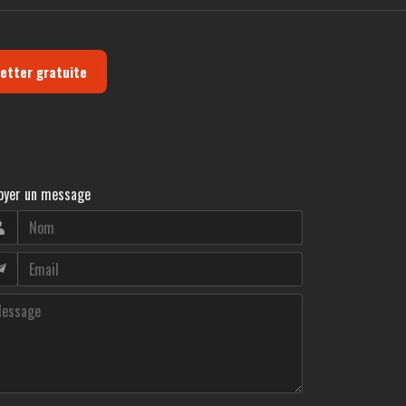
letter gratuite
oyer un message