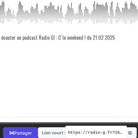
z écouter un podcast Radio G! : C' le weekend ! du 21 02 2025
⧉
⋈
Lien court :
Partager
https://radio-g.fr?16812