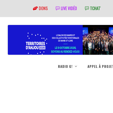
DONS
LIVE VIDÉO
TCHAT'
RADIO G!
APPEL À PROJE