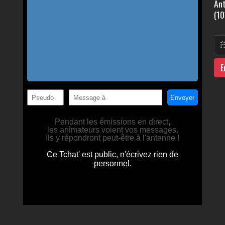
Ant
(10
E