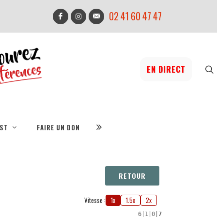
02 41 60 47 47
EN DIRECT
IST
FAIRE UN DON
RETOUR
Vitesse :
1x
1.5x
2x
6
|
1
|
0
|
7