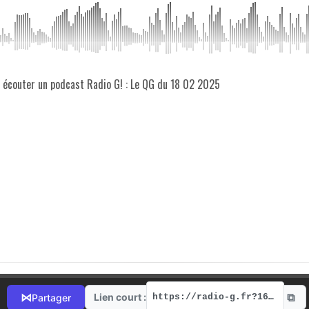
z écouter un podcast Radio G! : Le QG du 18 02 2025
⧉
⋈
Lien court :
Partager
https://radio-g.fr?16786