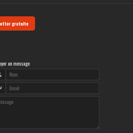
letter gratuite
oyer un message