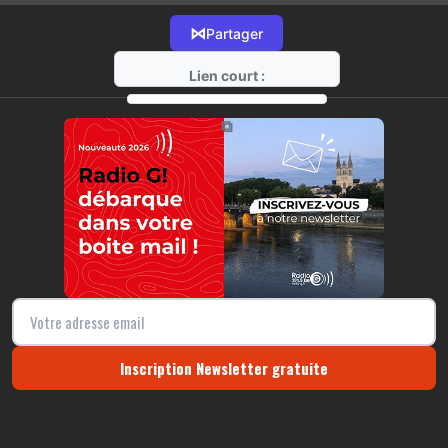
⋈
Partager
Lien court :
https://radio-g.fr?16753
⧉
Inscription Newsletter gratuite