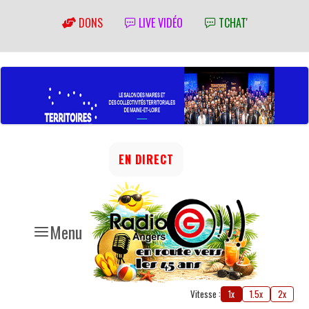
DONS
LIVE VIDÉO
TCHAT'
EN DIRECT
Menu
Vitesse :
1x
1.5x
2x