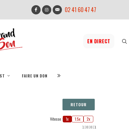
02 41 60 47 47
EN DIRECT
IST
FAIRE UN DON
RETOUR
Vitesse :
1x
1.5x
2x
1
|
0
|
0
|
1