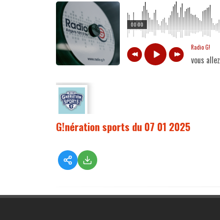
00:00
Radio G!
vous alle
G!nération sports du 07 01 2025