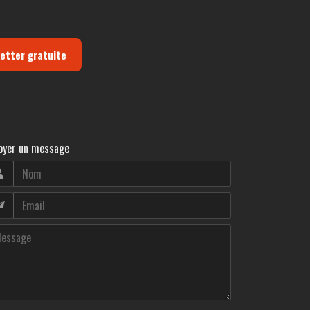
letter gratuite
oyer un message