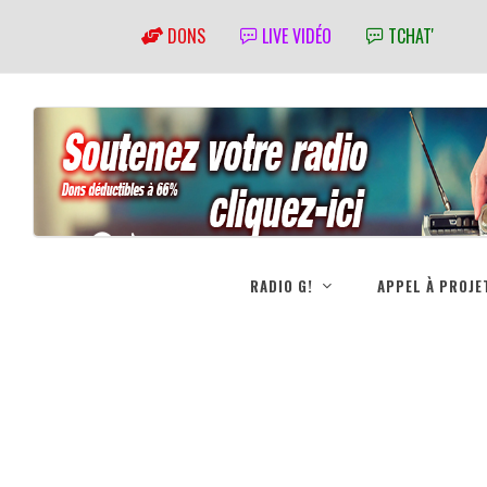
DONS
LIVE VIDÉO
TCHAT'
RADIO G!
APPEL À PROJE