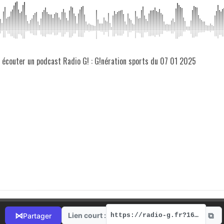
z écouter un podcast Radio G! : G!nération sports du 07 01 2025
⧉
⋈
Lien court :
Partager
https://radio-g.fr?16524