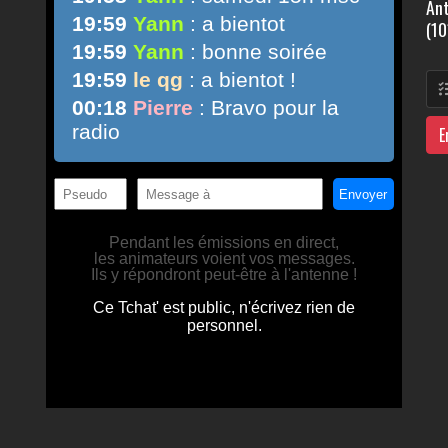
Ant
(10
E