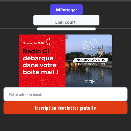
⋈
Partager
Lien court :
https://radio-g.fr?16433
⧉
Inscription Newsletter gratuite