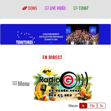
DONS
LIVE VIDÉO
TCHAT'
EN DIRECT
Menu
Vitesse :
1x
1.5x
2x