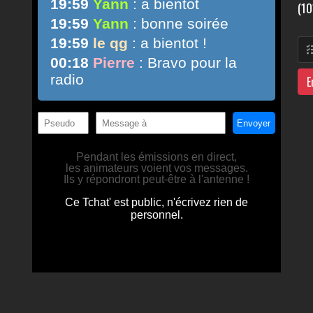
(10
E