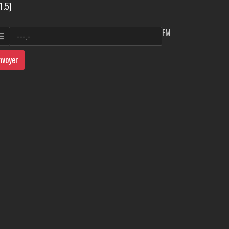
1.5)
FM
nvoyer