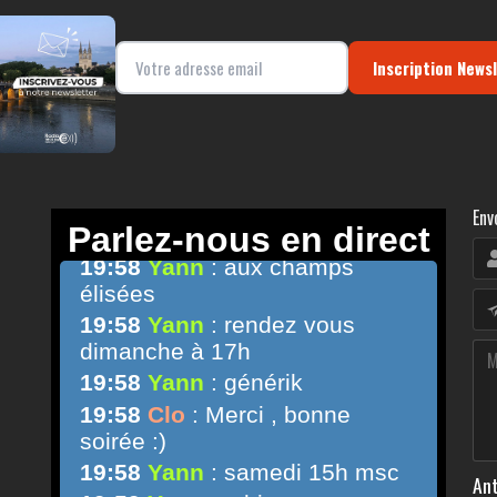
Inscription News
Env
Ant