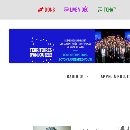
DONS
LIVE VIDÉO
TCHAT'
RADIO G!
APPEL À PROJE