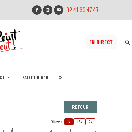
02 41 60 47 47
EN DIRECT
IST
FAIRE UN DON
RETOUR
Vitesse :
1x
1.5x
2x