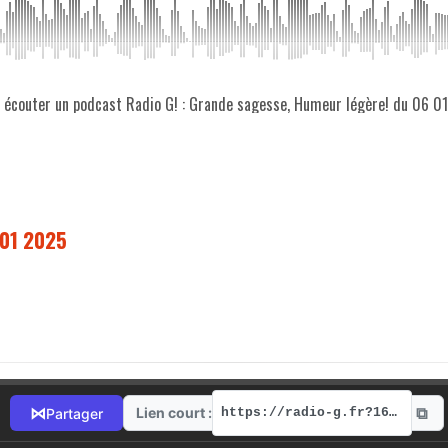
z écouter un podcast Radio G! : Grande sagesse, Humeur légère! du 06 0
 01 2025
⧉
⋈
Lien court :
Partager
https://radio-g.fr?16352