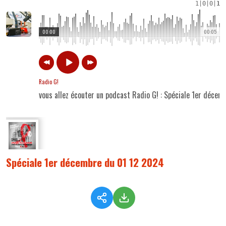
1
|
0
|
0
|
1
00:00
00:05
Radio G!
vous allez écouter un podcast Radio G! : Spéciale 1er déce
Spéciale 1er décembre du 01 12 2024