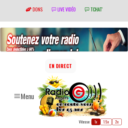
DONS
LIVE VIDÉO
TCHAT'
EN DIRECT
Menu
Vitesse :
1x
1.5x
2x