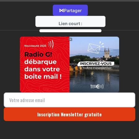
⋈
Partager
Lien court :
https://radio-g.fr?16104
⧉
Inscription Newsletter gratuite