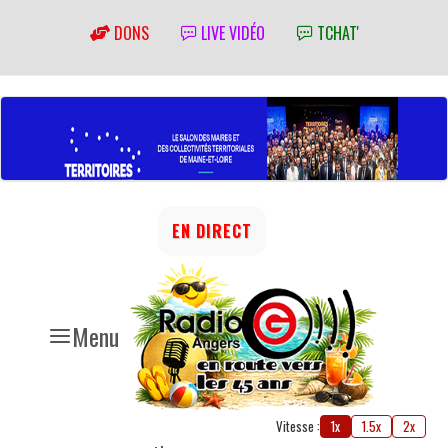
DONS
LIVE VIDÉO
TCHAT'
EN DIRECT
Menu
Vitesse :
1x
1.5x
2x