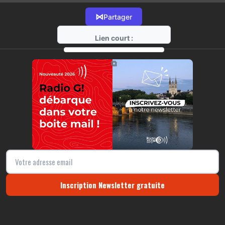
⋈
Partager
Lien court :
https://radio-g.fr?16104
⧉
Inscription Newsletter gratuite