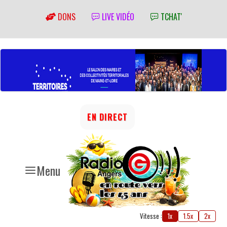
DONS
LIVE VIDÉO
TCHAT'
EN DIRECT
Menu
Vitesse :
1x
1.5x
2x