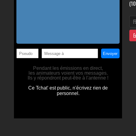
(10
E