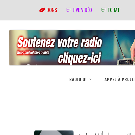
DONS
LIVE VIDÉO
TCHAT'
RADIO G!
APPEL À PROJE