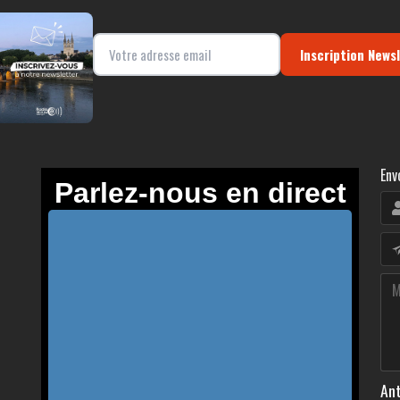
Inscription News
Env
Ant