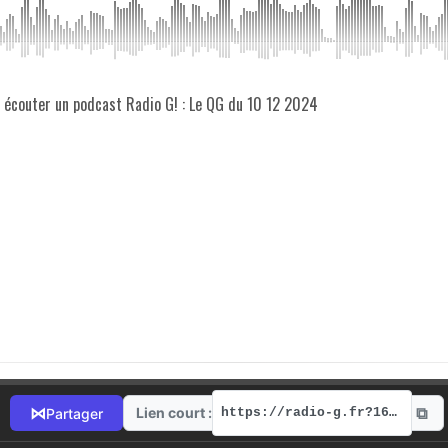
z écouter un podcast Radio G! : Le QG du 10 12 2024
⧉
⋈
Lien court :
Partager
https://radio-g.fr?16080