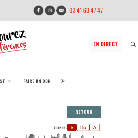
02 41 60 47 47
EN DIRECT
IST
FAIRE UN DON
RETOUR
Vitesse :
1x
1.5x
2x