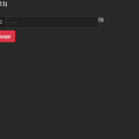
1.5)
FM
nvoyer