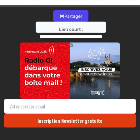
⋈
Partager
Lien court :
https://radio-g.fr?16075
⧉
Inscription Newsletter gratuite