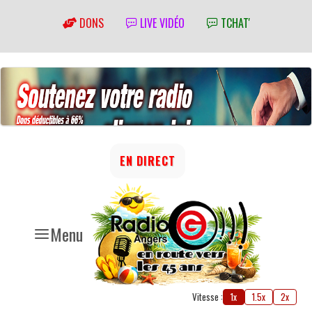
DONS
LIVE VIDÉO
TCHAT'
EN DIRECT
Menu
Vitesse :
1x
1.5x
2x