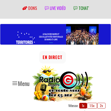
DONS
LIVE VIDÉO
TCHAT'
EN DIRECT
Menu
Vitesse :
1x
1.5x
2x