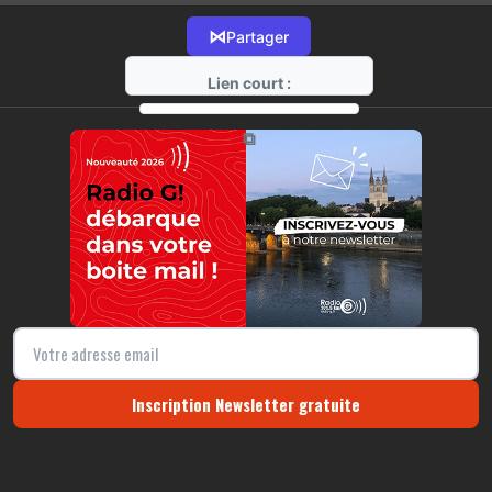
⋈
Partager
Lien court :
https://radio-g.fr?15937
⧉
Inscription Newsletter gratuite