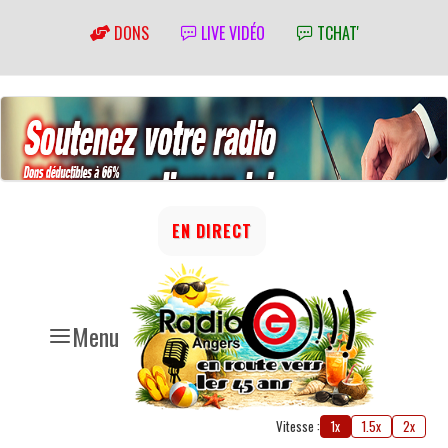
DONS
LIVE VIDÉO
TCHAT'
EN DIRECT
Menu
Vitesse :
1x
1.5x
2x