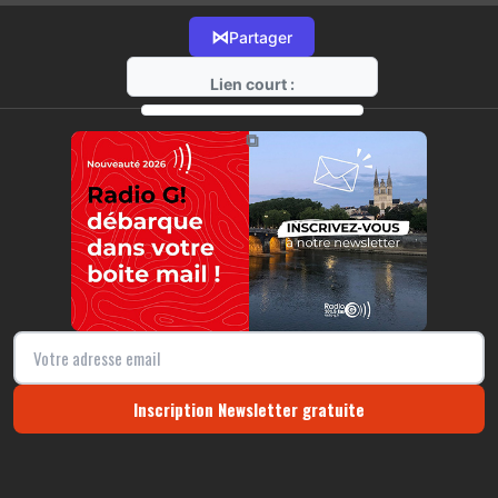
⋈
Partager
Lien court :
https://radio-g.fr?15927
⧉
Inscription Newsletter gratuite