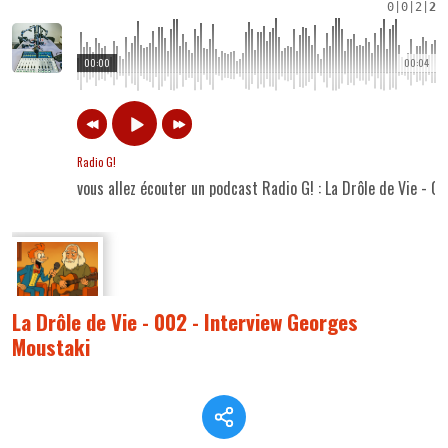
0
|
0
|
2
|
2
00:00
00:04
Radio G!
vous allez écouter un podcast Radio G! : La Drôle de Vie - 
La Drôle de Vie - 002 - Interview Georges
Moustaki