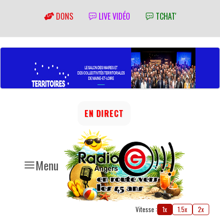
DONS
LIVE VIDÉO
TCHAT'
EN DIRECT
Menu
Vitesse :
1x
1.5x
2x