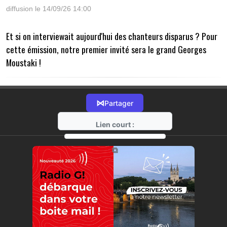
diffusion le 14/09/26 14:00
Et si on interviewait aujourd'hui des chanteurs disparus ? Pour
cette émission, notre premier invité sera le grand Georges
Moustaki !
⋈
Partager
Lien court :
https://radio-g.fr?15795
⧉