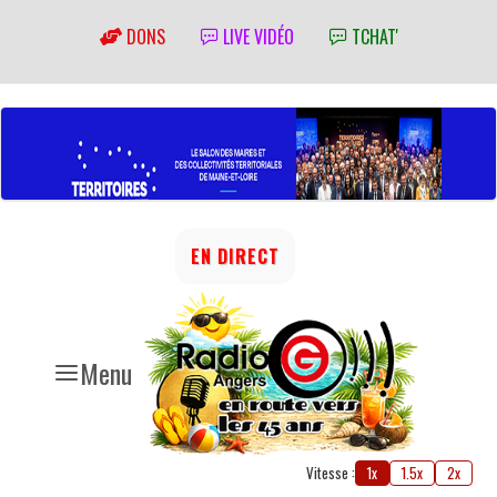
DONS
LIVE VIDÉO
TCHAT'
EN DIRECT
Menu
Vitesse :
1x
1.5x
2x