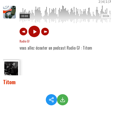
2
|
4
|
1
|
7
00:00
00:04
Radio G!
vous allez écouter un podcast Radio G! : Titom
Titom