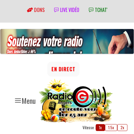
DONS
LIVE VIDÉO
TCHAT'
EN DIRECT
Menu
Vitesse :
1x
1.5x
2x