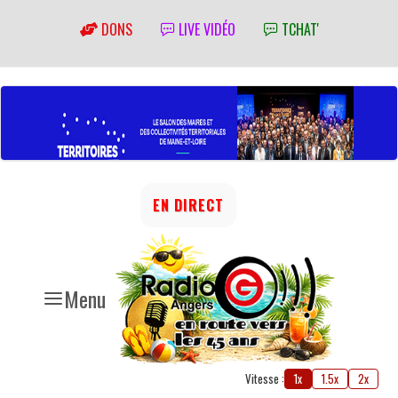
DONS
LIVE VIDÉO
TCHAT'
EN DIRECT
Menu
Vitesse :
1x
1.5x
2x