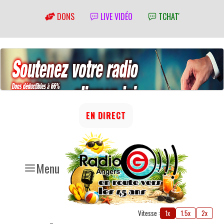
DONS
LIVE VIDÉO
TCHAT'
EN DIRECT
Menu
Vitesse :
1x
1.5x
2x