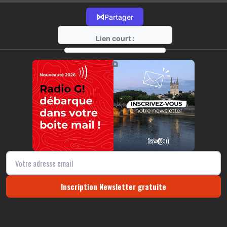
⋈
Partager
Lien court :
https://radio-g.fr?15607
⧉
Inscription Newsletter gratuite