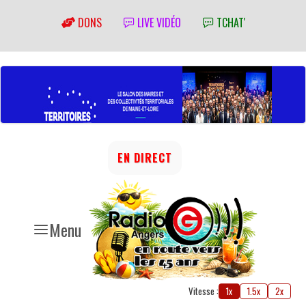
DONS
LIVE VIDÉO
TCHAT'
EN DIRECT
Menu
Vitesse :
1x
1.5x
2x