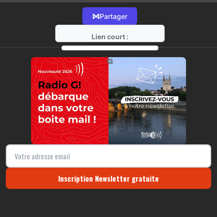
⋈
Partager
Lien court :
https://radio-g.fr?15588
⧉
Inscription Newsletter gratuite