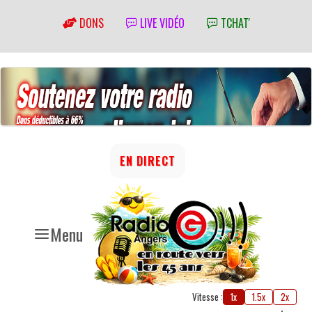
DONS
LIVE VIDÉO
TCHAT'
EN DIRECT
Menu
Vitesse :
1x
1.5x
2x