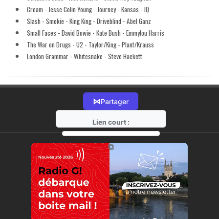
Cream - Jesse Colin Young - Journey - Kansas - IQ
Slash - Smokie - King King - Driveblind - Abel Ganz
Small Faces - David Bowie - Kate Bush - Emmylou Harris
The War on Drugs - U2 - Taylor/King - Plant/Krauss
London Grammar - Whitesnake - Steve Hackett
⋈
Partager
Lien court :
https://radio-g.fr?15581
⧉