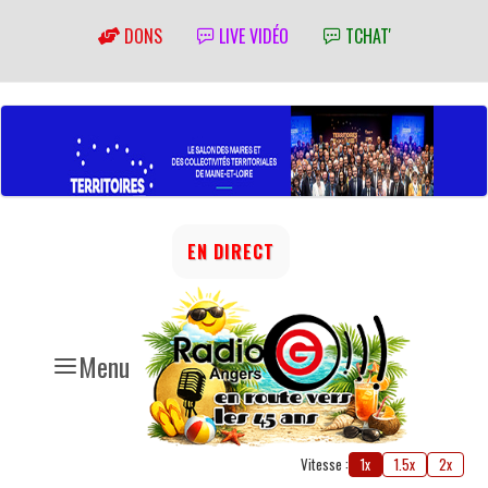
DONS
LIVE VIDÉO
TCHAT'
EN DIRECT
Menu
Vitesse :
1x
1.5x
2x