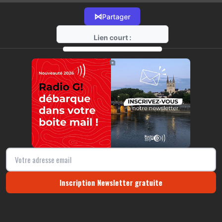
⋈
Partager
Lien court :
https://radio-g.fr?15526
⧉
Inscription Newsletter gratuite