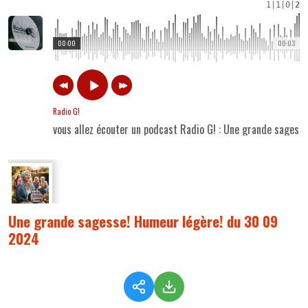
1
|
1
|
0
|
2
00:00
00:03
Radio G!
vous allez écouter un podcast Radio G! : Une grande sages
Une grande sagesse! Humeur légère! du 30 09
2024