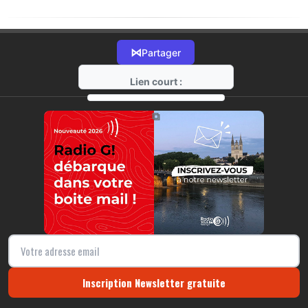
⋈
Partager
Lien court :
https://radio-g.fr?15423
⧉
Inscription Newsletter gratuite