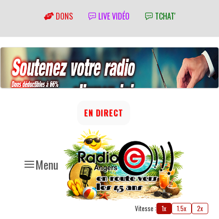
DONS
LIVE VIDÉO
TCHAT'
EN DIRECT
Menu
Vitesse :
1x
1.5x
2x