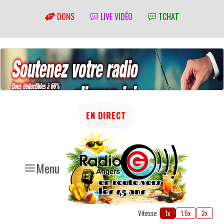
DONS
LIVE VIDÉO
TCHAT'
EN DIRECT
Menu
Vitesse :
1x
1.5x
2x