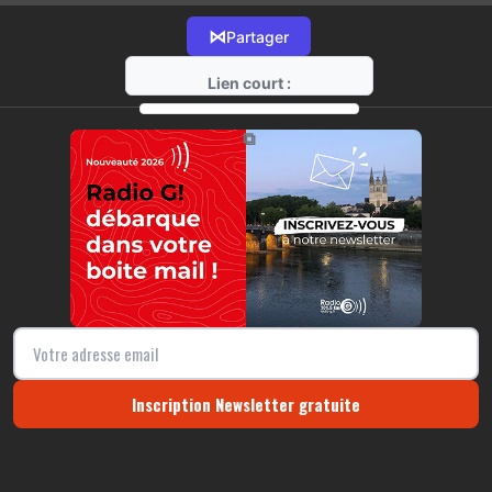
⋈
Partager
Lien court :
https://radio-g.fr?15401
⧉
Inscription Newsletter gratuite