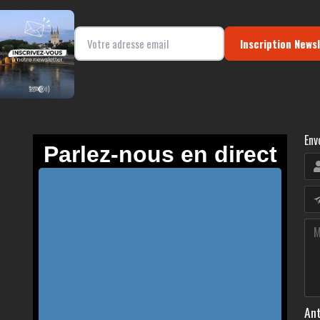
Inscription News
Env
Ant