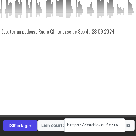
z écouter un podcast Radio G! : La case de Seb du 23 09 2024
⧉
⋈
Lien court :
Partager
https://radio-g.fr?15379