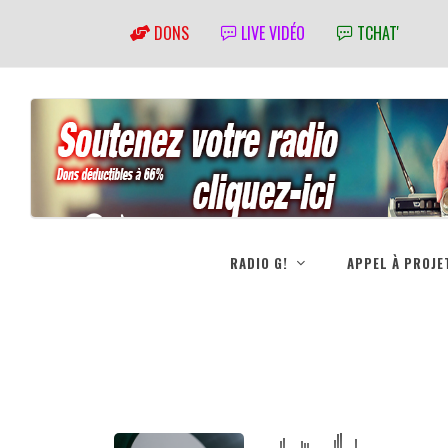
DONS
LIVE VIDÉO
TCHAT'
RADIO G!
APPEL À PROJE