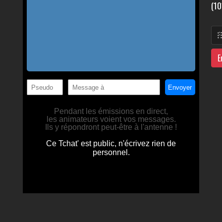
(10
E