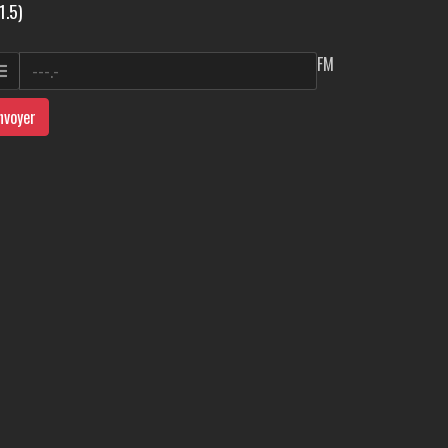
1.5)
FM
nvoyer