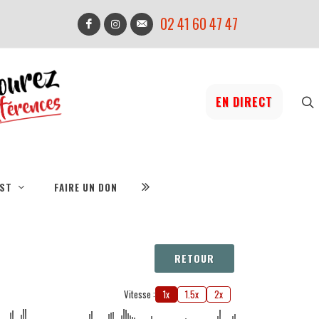
02 41 60 47 47
EN DIRECT
IST
FAIRE UN DON
RETOUR
Vitesse :
1x
1.5x
2x