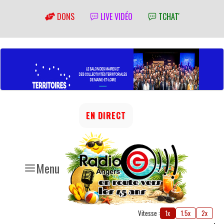
DONS
LIVE VIDÉO
TCHAT'
EN DIRECT
Menu
Vitesse :
1x
1.5x
2x