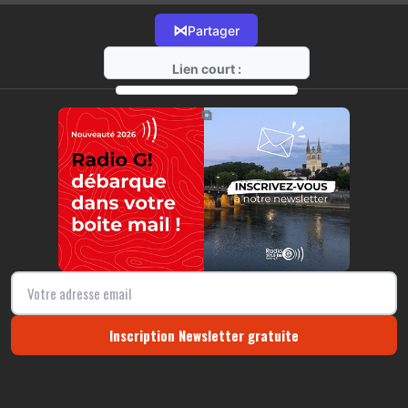
⋈
Partager
Lien court :
https://radio-g.fr?15353
⧉
Inscription Newsletter gratuite