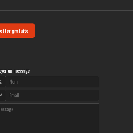
letter gratuite
oyer un message