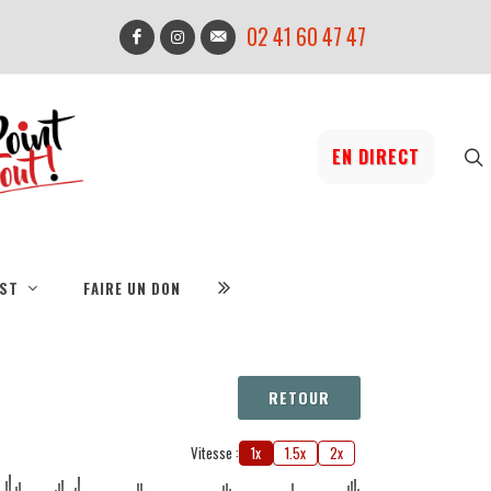
02 41 60 47 47
EN DIRECT
IST
FAIRE UN DON
RETOUR
Vitesse :
1x
1.5x
2x