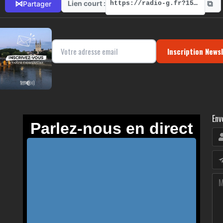
⧉
⋈
Lien court :
Partager
https://radio-g.fr?15348
Inscription News
Env