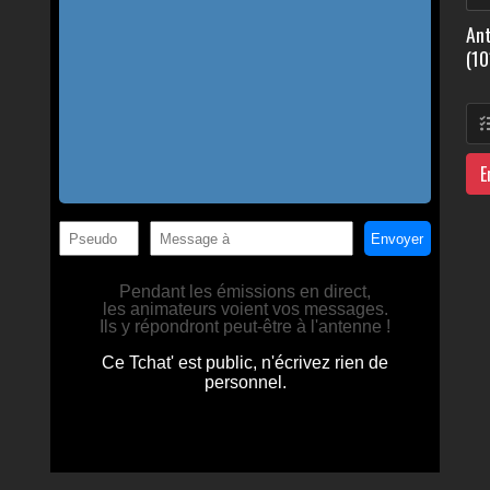
Ant
(10
E