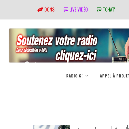
DONS
LIVE VIDÉO
TCHAT'
RADIO G!
APPEL À PROJE