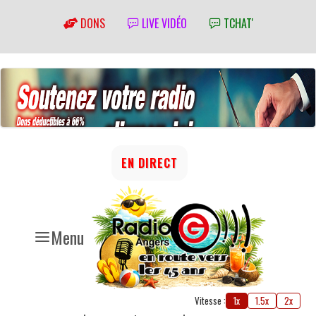
DONS
LIVE VIDÉO
TCHAT'
EN DIRECT
Menu
Vitesse :
1x
1.5x
2x