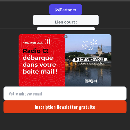
⋈
Partager
Lien court :
https://radio-g.fr?15258
⧉
Inscription Newsletter gratuite