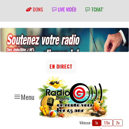
DONS
LIVE VIDÉO
TCHAT'
EN DIRECT
Menu
Vitesse :
1x
1.5x
2x