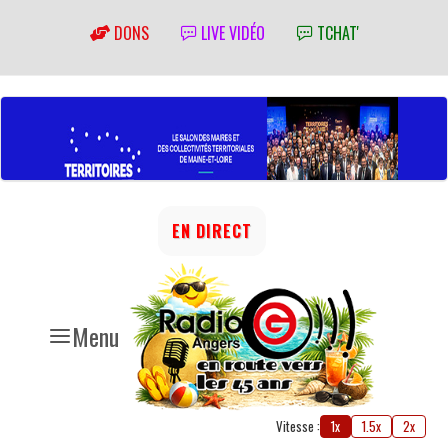
DONS
LIVE VIDÉO
TCHAT'
EN DIRECT
Menu
Vitesse :
1x
1.5x
2x