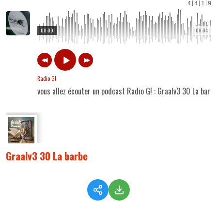
4
|
4
|
1
|
9
00:00
00:04
Radio G!
vous allez écouter un podcast Radio G! : Graalv3 30 La barbe
Graalv3 30 La barbe