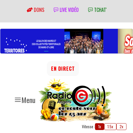
DONS
LIVE VIDÉO
TCHAT'
EN DIRECT
Menu
Vitesse :
1x
1.5x
2x