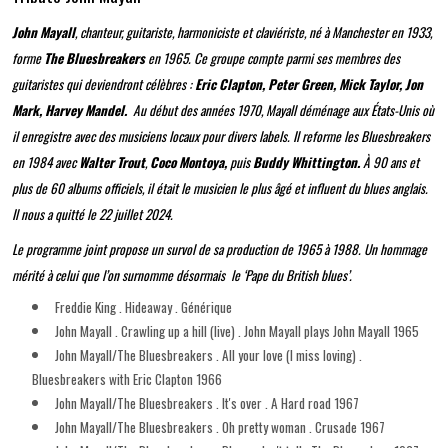
John Mayall
, chanteur, guitariste, harmoniciste et claviériste, né à Manchester en 1933,
forme
The Bluesbreakers
en 1965. Ce groupe compte parmi ses membres des
guitaristes qui deviendront célèbres :
Eric Clapton, Peter Green, Mick Taylor, Jon
Mark, Harvey Mandel.
Au début des années 1970, Mayall déménage aux États-Unis où
il enregistre avec des musiciens locaux pour divers labels. Il reforme les Bluesbreakers
en 1984 avec
Walter Trout
,
Coco Montoya,
puis
Buddy Whittington.
À 90 ans et
plus de 60 albums officiels, il était le musicien le plus âgé et influent du blues anglais.
Il nous a quitté le 22 juillet 2024.
Le programme joint propose un survol de sa production de 1965 à 1988. Un hommage
mérité à celui que l’on surnomme désormais le ‘Pape du British blues’.
Freddie King . Hideaway . Générique
John Mayall . Crawling up a hill (live) . John Mayall plays John Mayall 1965
John Mayall/The Bluesbreakers . All your love (I miss loving) .
Bluesbreakers with Eric Clapton 1966
John Mayall/The Bluesbreakers . It's over . A Hard road 1967
John Mayall/The Bluesbreakers . Oh pretty woman . Crusade 1967