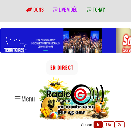
DONS
LIVE VIDÉO
TCHAT'
EN DIRECT
Menu
Vitesse :
1x
1.5x
2x