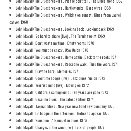
John Mayall/The Bluesbreakers . Please don't tell . The Blues alone 1967
John Mayall/The Bluesbreakers . Hartley quits . Bare wires 1968
John Mayall/The Bluesbreakers . Walking on sunset . Blues from Laurel
canyon 1968
John Mayall/The Bluesbreakers . Looking back . Looking back 1969
John Mayall . So hard to share (live) . The Turning point 1969
John Mayall . Don't waste my time . Empty rooms 1970
John Mayall . You must be crazy . USA Union 1970
John Mayall/The Bluesbreakers . Home again . Back to the roots 1971
John Mayall/The Bluesbreakers . Crocodile walk . Thru the years 1971
John Mayall . Play the harp . Memories 1971
John Mayall . Good time boogie (live) . Jazz blues fusion 1972
John Mayall . Worried mind (live) . Moving on 1972
John Mayall . California campground . Ten years are gone 1973
John Mayall . Gasoline blues . The Latest edition 1974
John Mayall . Taxman blues . New year new band new company 1975
John Mayall . Lil' boogie in the afternoon . Notice to appear 1975
John Mayall . Sunshine . A Banquet in blues 1976
John Mayall . Changes in the wind (live) . Lots of people 1977