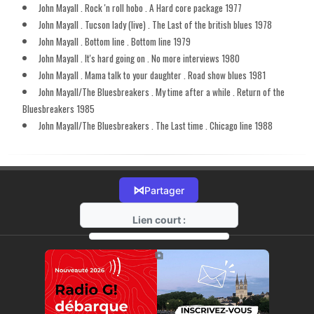
John Mayall . Rock 'n roll hobo . A Hard core package 1977
John Mayall . Tucson lady (live) . The Last of the british blues 1978
John Mayall . Bottom line . Bottom line 1979
John Mayall . It's hard going on . No more interviews 1980
John Mayall . Mama talk to your daughter . Road show blues 1981
John Mayall/The Bluesbreakers . My time after a while . Return of the
Bluesbreakers 1985
John Mayall/The Bluesbreakers . The Last time . Chicago line 1988
⋈
Partager
Lien court :
https://radio-g.fr?14929
⧉